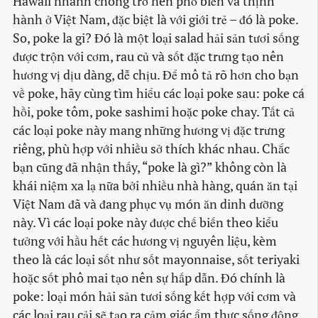
Hawaii nhanh chóng trở nên phổ biến và thịnh
hành ở Việt Nam, đặc biệt là với giới trẻ – đó là poke.
So, poke la gi? Đó là một loại salad hải sản tươi sống
được trộn với cơm, rau củ và sốt đặc trưng tạo nên
hương vị dịu dàng, dễ chịu. Để mô tả rõ hơn cho bạn
về poke, hãy cùng tìm hiểu các loại poke sau: poke cá
hồi, poke tôm, poke sashimi hoặc poke chay. Tất cả
các loại poke này mang những hương vị đặc trưng
riêng, phù hợp với nhiều sở thích khác nhau. Chắc
bạn cũng đã nhận thấy, “poke là gì?” không còn là
khái niệm xa lạ nữa bởi nhiều nhà hàng, quán ăn tại
Việt Nam đã và đang phục vụ món ăn dinh dưỡng
này. Vì các loại poke này được chế biến theo kiểu
tưởng với hầu hết các hương vị nguyên liệu, kèm
theo là các loại sốt như sốt mayonnaise, sốt teriyaki
hoặc sốt phô mai tạo nên sự hấp dẫn. Đó chính là
poke: loại món hải sản tươi sống kết hợp với cơm và
các loại rau cải sẽ tạo ra cảm giác ẩm thực sống động.