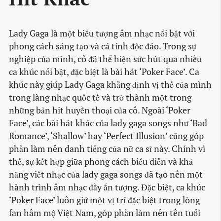
Lady Gaga là một biểu tượng âm nhạc nổi bật với
phong cách sáng tạo và cá tính độc đáo. Trong sự
nghiệp của mình, cô đã thể hiện sức hút qua nhiều
ca khúc nổi bật, đặc biệt là bài hát ‘Poker Face’. Ca
khúc này giúp Lady Gaga khẳng định vị thế của mình
trong làng nhạc quốc tế và trở thành một trong
những bản hit huyền thoại của cô. Ngoài ‘Poker
Face’, các bài hát khác của lady gaga songs như ‘Bad
Romance’, ‘Shallow’ hay ‘Perfect Illusion’ cũng góp
phần làm nên danh tiếng của nữ ca sĩ này. Chính vì
thế, sự kết hợp giữa phong cách biểu diễn và khả
năng viết nhạc của lady gaga songs đã tạo nên một
hành trình âm nhạc đầy ấn tượng. Đặc biệt, ca khúc
‘Poker Face’ luôn giữ một vị trí đặc biệt trong lòng
fan hâm mộ Việt Nam, góp phần làm nên tên tuổi