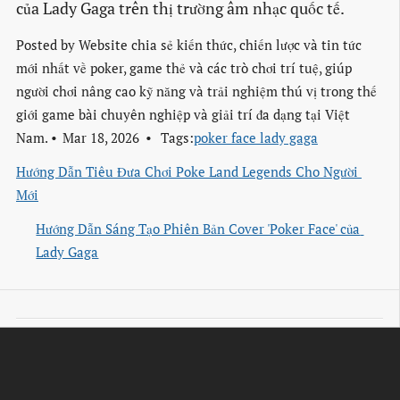
của Lady Gaga trên thị trường âm nhạc quốc tế.
Posted by
Website chia sẻ kiến thức, chiến lược và tin tức
mới nhất về poker, game thẻ và các trò chơi trí tuệ, giúp
người chơi nâng cao kỹ năng và trải nghiệm thú vị trong thế
giới game bài chuyên nghiệp và giải trí đa dạng tại Việt
Nam.
Mar 18, 2026
Tags:
poker face lady gaga
Hướng Dẫn Tiêu Đưa Chơi Poke Land Legends Cho Người 
Mới
Hướng Dẫn Sáng Tạo Phiên Bản Cover 'Poker Face' của 
Lady Gaga