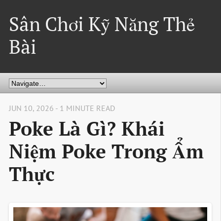
Sân Chơi Kỹ Năng Thẻ
Bài
JUN 10, 2026 - 1 MINUTE READ
Poke Là Gì? Khái
Niệm Poke Trong Ẩm
Thực