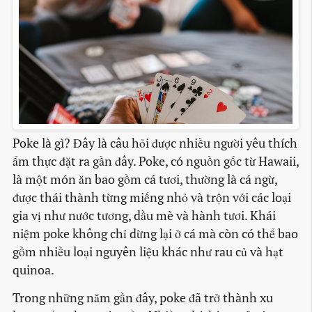
Poke là gì? Đây là câu hỏi được nhiều người yêu thích
ẩm thực đặt ra gần đây. Poke, có nguồn gốc từ Hawaii,
là một món ăn bao gồm cá tươi, thường là cá ngừ,
được thái thành từng miếng nhỏ và trộn với các loại
gia vị như nước tương, dầu mè và hành tươi. Khái
niệm poke không chỉ dừng lại ở cá mà còn có thể bao
gồm nhiều loại nguyên liệu khác như rau củ và hạt
quinoa.
Trong những năm gần đây, poke đã trở thành xu