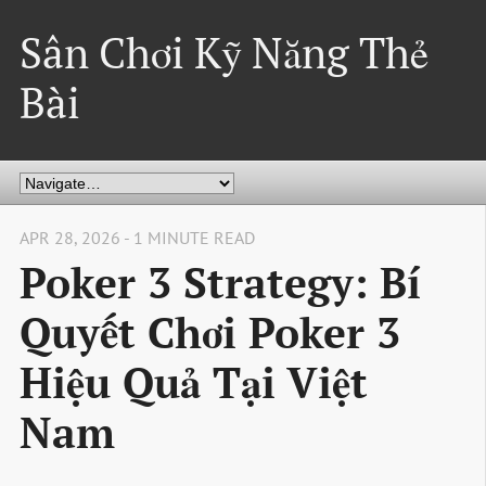
Sân Chơi Kỹ Năng Thẻ
Bài
APR 28, 2026 - 1 MINUTE READ
Poker 3 Strategy: Bí
Quyết Chơi Poker 3
Hiệu Quả Tại Việt
Nam