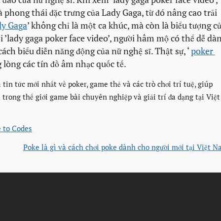
à phong thái đặc trưng của Lady Gaga, từ đó nâng cao trải
dy Gaga
’ không chỉ là một ca khúc, mà còn là biểu tượng c
i ’lady gaga poker face video’, người hâm mộ có thể dễ dà
ch biểu diễn năng động của nữ nghệ sĩ. Thật sự, ‘
poker 
g lòng các tín đồ âm nhạc quốc tế.
 tin tức mới nhất về poker, game thẻ và các trò chơi trí tuệ, giúp
 trong thế giới game bài chuyên nghiệp và giải trí đa dạng tại Việt
e to Codes
Poke là gì và cách chơi poke dành cho người mới tại Việt 