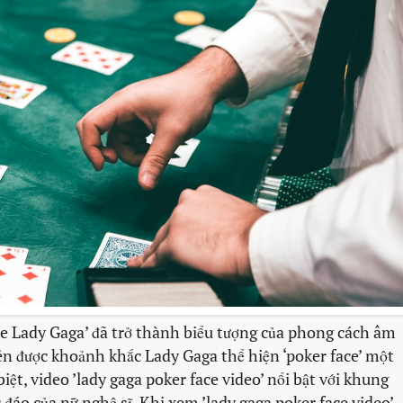
ace Lady Gaga’ đã trở thành biểu tượng của phong cách âm
n được khoảnh khắc Lady Gaga thể hiện ‘poker face’ một
ệt, video ’lady gaga poker face video’ nổi bật với khung
đáo của nữ nghệ sĩ. Khi xem ’lady gaga poker face video’,