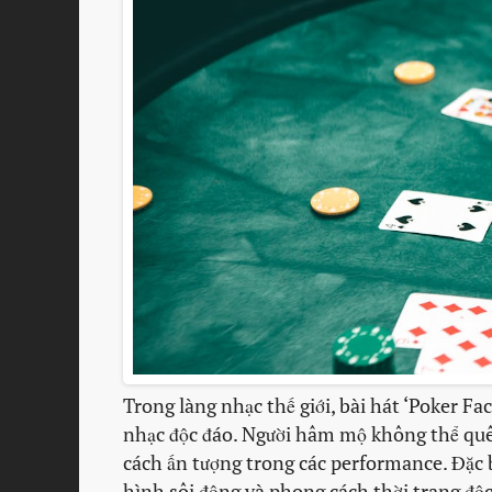
Trong làng nhạc thế giới, bài hát ‘Poker F
nhạc độc đáo. Người hâm mộ không thể quê
cách ấn tượng trong các performance. Đặc bi
hình sôi động và phong cách thời trang độc 