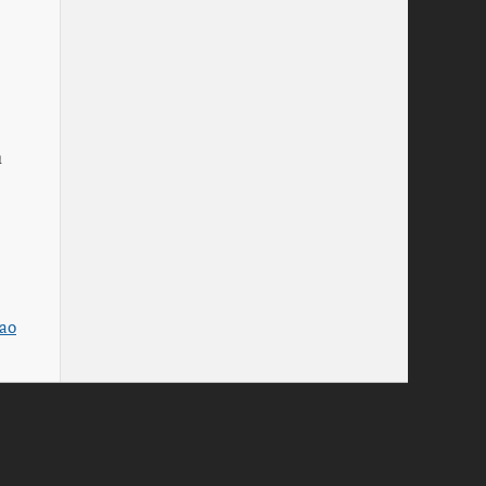
a
Cao