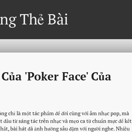
ng Thẻ Bài
Của 'Poker Face' Của
ông chỉ là một tác phẩm để đời cùng với âm nhạc pop, mà
ắt đầu từ sáng tác trên nhạc và mẹo ca từ chuẩn mực để kết
hất, bài hát đã ảnh hưởng sâu đậm với người nghe. Nhiều