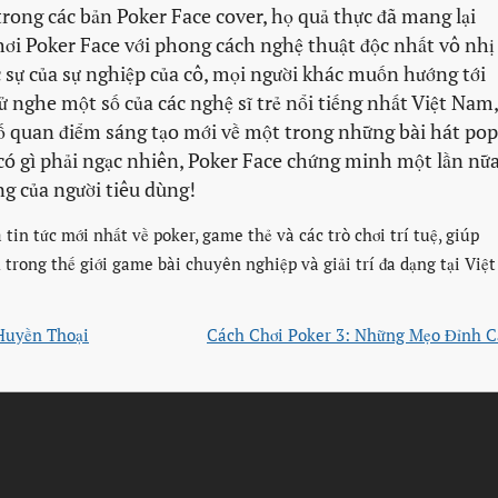
 trong các bản Poker Face cover, họ quả thực đã mang lại
hơi Poker Face với phong cách nghệ thuật độc nhất vô nhị
c sự của sự nghiệp của cô, mọi người khác muốn hướng tới
 nghe một số của các nghệ sĩ trẻ nổi tiếng nhất Việt Nam,
 quan điểm sáng tạo mới về một trong những bài hát pop
có gì phải ngạc nhiên, Poker Face chứng minh một lần nữ
g của người tiêu dùng!
 tin tức mới nhất về poker, game thẻ và các trò chơi trí tuệ, giúp
 trong thế giới game bài chuyên nghiệp và giải trí đa dạng tại Việt
Huyền Thoại
Cách Chơi Poker 3: Những Mẹo Đỉnh 