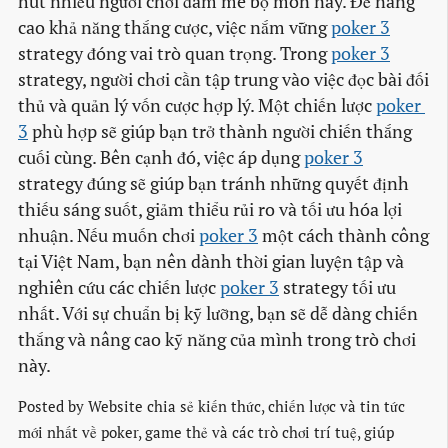
hút nhiều người chơi đam mê bộ môn này. Để nâng
cao khả năng thắng cược, việc nắm vững
poker 3
strategy đóng vai trò quan trọng. Trong
poker 3
strategy, người chơi cần tập trung vào việc đọc bài đối
thủ và quản lý vốn cược hợp lý. Một chiến lược
poker 
3
phù hợp sẽ giúp bạn trở thành người chiến thắng
cuối cùng. Bên cạnh đó, việc áp dụng
poker 3
strategy đúng sẽ giúp bạn tránh những quyết định
thiếu sáng suốt, giảm thiểu rủi ro và tối ưu hóa lợi
nhuận. Nếu muốn chơi
poker 3
một cách thành công
tại Việt Nam, bạn nên dành thời gian luyện tập và
nghiên cứu các chiến lược
poker 3
strategy tối ưu
nhất. Với sự chuẩn bị kỹ lưỡng, bạn sẽ dễ dàng chiến
thắng và nâng cao kỹ năng của mình trong trò chơi
này.
Posted by
Website chia sẻ kiến thức, chiến lược và tin tức
mới nhất về poker, game thẻ và các trò chơi trí tuệ, giúp