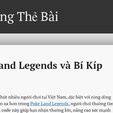
ng Thẻ Bài
nd Legends và Bí Kíp
hút nhiều người chơi tại Việt Nam, đặc biệt với cộng đồng
ến xa hơn trong
Poke Land Legends
, người chơi thường tì
 code này giúp bạn nhận thưởng lớn, nâng cao sức mạnh