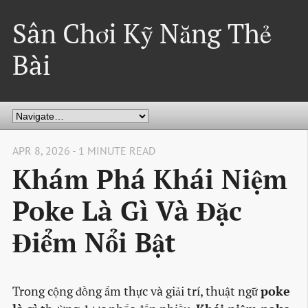
Sân Chơi Kỹ Năng Thẻ
Bài
APR 8, 2026 - 1 MINUTE READ
Khám Phá Khái Niệm
Poke Là Gì Và Đặc
Điểm Nổi Bật
Trong cộng đồng ẩm thực và giải trí, thuật ngữ
poke