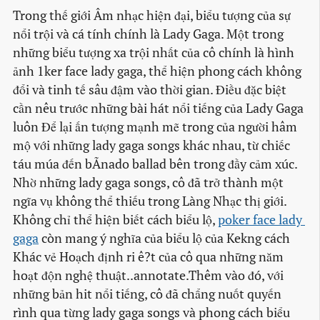
Trong thế giới Âm nhạc hiện đại, biểu tượng của sự
nổi trội và cá tính chính là Lady Gaga. Một trong
những biểu tượng xa trội nhất của cô chính là hình
ảnh 1ker face lady gaga, thể hiện phong cách không
đổi và tinh tế sâu đậm vào thời gian. Điều đặc biệt
cần nêu trước những bài hát nổi tiếng của Lady Gaga
luôn Để lại ấn tượng mạnh mẽ trong của người hâm
mộ với những lady gaga songs khác nhau, từ chiếc
táu múa đến bÃnado ballad bên trong đầy cảm xúc.
Nhờ những lady gaga songs, cô đã trở thành một
ngĩa vụ không thể thiếu trong Làng Nhạc thị giới.
Không chỉ thể hiện biết cách biểu lộ,
poker face lady 
gaga
còn mang ý nghĩa của biểu lộ của Kekng cách
Khác vẻ Hoạch định ri ê?t của cô qua những năm
hoạt độn nghệ thuật..annotate.Thêm vào đó, với
những bản hit nổi tiếng, cô đã chẩng nuốt quyến
rình qua từng lady gaga songs và phong cách biểu