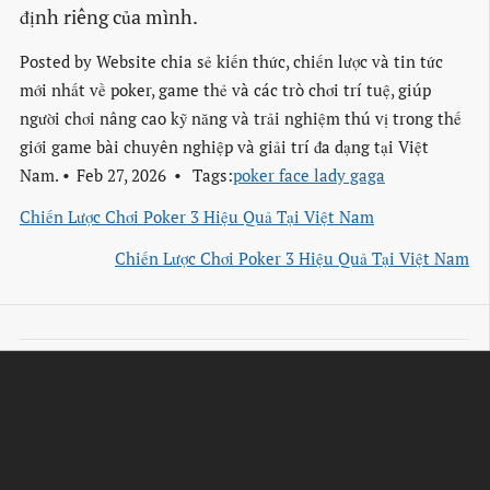
định riêng của mình.
Posted by
Website chia sẻ kiến thức, chiến lược và tin tức
mới nhất về poker, game thẻ và các trò chơi trí tuệ, giúp
người chơi nâng cao kỹ năng và trải nghiệm thú vị trong thế
giới game bài chuyên nghiệp và giải trí đa dạng tại Việt
Nam.
Feb 27, 2026
Tags:
poker face lady gaga
Chiến Lược Chơi Poker 3 Hiệu Quả Tại Việt Nam
Chiến Lược Chơi Poker 3 Hiệu Quả Tại Việt Nam