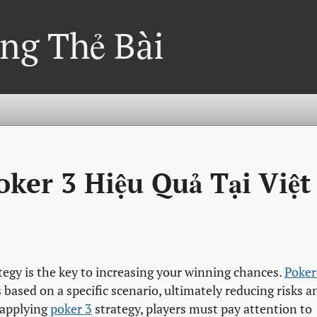
ng Thẻ Bài
oker 3 Hiệu Quả Tại Việt
tegy is the key to increasing your winning chances.
Poker
 based on a specific scenario, ultimately reducing risks a
 applying
poker 3
strategy, players must pay attention to