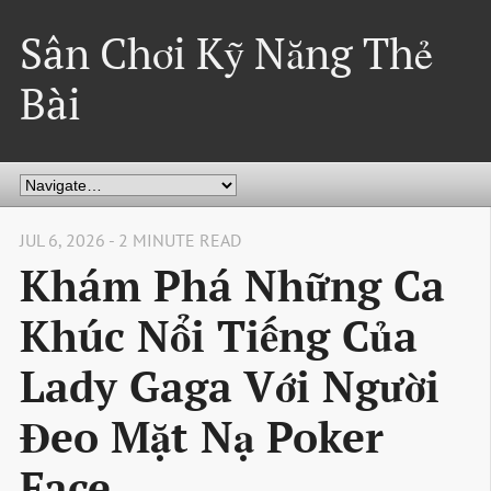
Sân Chơi Kỹ Năng Thẻ
Bài
JUL 6, 2026 - 2 MINUTE READ
Khám Phá Những Ca
Khúc Nổi Tiếng Của
Lady Gaga Với Người
Đeo Mặt Nạ Poker
Face