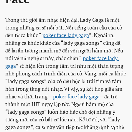
Trong thế giới âm nhạc hiện đại, Lady Gaga là một
trong những ca sĩ nổi bật. Nổi tiếng toàn cầu của cô
đến từ ca khúc “
poker face lady gaga
”. Ngoài ra,
những ca khúc khác của “lady gaga songs” cũng đã
để lại ấn tượng mạnh mẽ đối với người hâm mộ! Nếu
nói về nữ nghệ sĩ này, chắc chắn “
poker face lady 
gaga
” sẽ hiện lên trong tâm trí như một thần tượng
nhờ phong cách trình diễn của cô. Vâng, mỗi ca khúc
“lady gaga songs” của cô đều bộc lộ trái tim và tâm
hồn trong từng nốt nhạc. Vì vậy, sự kết hợp giữa âm
nhạc và thời trang—
poker face lady gaga
—đã trở
thành một HIT ngay lập tức. Người hâm mộ của
“lady gaga songs” luôn háo hức chờ đợi những ý
tưởng mới của cô bất cứ lúc nào. Kể từ đó, với “lady
gaga songs”, ca sĩ này vẫn tiếp tục khẳng định vị thế