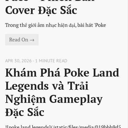
Cover Đặc Sắc
Trong thế giới âm nhạc hiện đại, bài hát 'Poke
Read On →
APR 30, 2026 - 1 MINUTE READ
Khám Phá Poke Land
Legends và Trải
Nghiệm Gameplay
Đặc Sắc
![poke land legends](/static/files/media/019bbb9d5