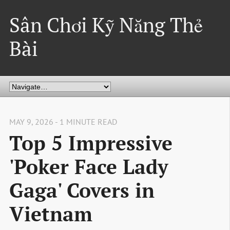
Sân Chơi Kỹ Năng Thẻ
Bài
MAY 9, 2026 - 1 MINUTE READ
Top 5 Impressive
'Poker Face Lady
Gaga' Covers in
Vietnam