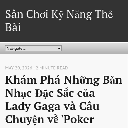
Sân Chơi Kỹ Năng Thẻ
Bài
MAY 20, 2026 - 2 MINUTE READ
Khám Phá Những Bản
Nhạc Đặc Sắc của
Lady Gaga và Câu
Chuyện về 'Poker