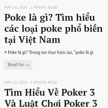
MAY 14, 2026 - 2 MINUTE READ
Poke là gì? Tìm hiểu
các loại poke phổ biến
tại Việt Nam
# Poke là gì? Trong ẩm thực hiện đại, “poke là gì
Read On →
MAY 13, 2026 - 2 MINUTE READ
Tìm Hiểu Về Poker 3
Và Luật Chơi Poker 3