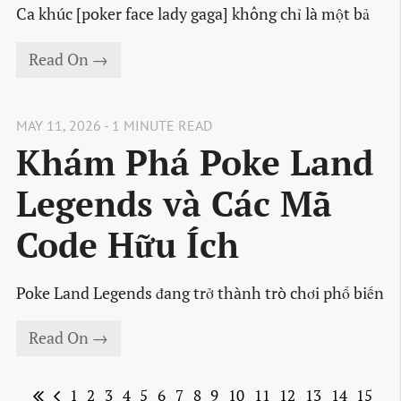
Ca khúc [poker face lady gaga] không chỉ là một bả
Read On →
MAY 11, 2026 - 1 MINUTE READ
Khám Phá Poke Land
Legends và Các Mã
Code Hữu Ích
Poke Land Legends đang trở thành trò chơi phổ biến
Read On →
1
2
3
4
5
6
7
8
9
10
11
12
13
14
15