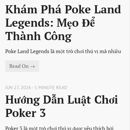
Khám Phá Poke Land
Legends: Mẹo Để
Thành Công
Poke Land Legends là một trò chơi thú vị mà nhiều
Read On →
JUN 27, 2026 - 1 MINUTE READ
Hướng Dẫn Luật Chơi
Poker 3
Poker 3 là một trò chơi thú vị được yêu thích bởi