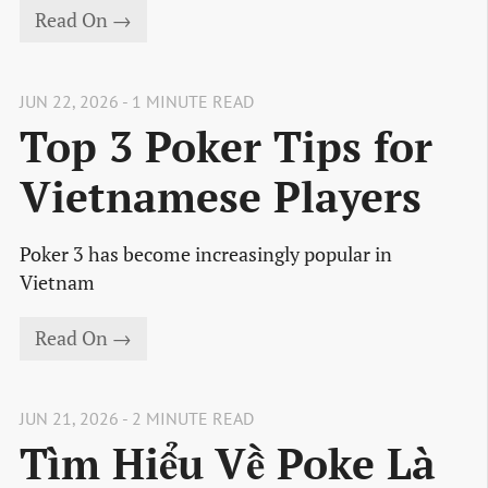
Read On →
JUN 22, 2026 - 1 MINUTE READ
Top 3 Poker Tips for
Vietnamese Players
Poker 3 has become increasingly popular in
Vietnam
Read On →
JUN 21, 2026 - 2 MINUTE READ
Tìm Hiểu Về Poke Là