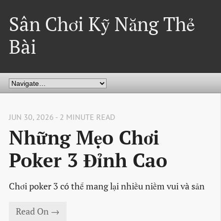
Sân Chơi Kỹ Năng Thẻ
Bài
JUN 30, 2026 - 2 MINUTE READ
Những Mẹo Chơi
Poker 3 Đỉnh Cao
Chơi poker 3 có thể mang lại nhiều niềm vui và sản
Read On →