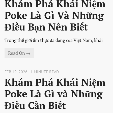
Khám Phá Khái Niệm
Poke Là Gì Và Những
Điều Bạn Nên Biết
Trong thế giới ẩm thực đa dạng của Việt Nam, khái
Read On →
FEB 19, 2026 - 1 MINUTE READ
Khám Phá Khái Niệm
Poke Là Gì và Những
Điều Cần Biết