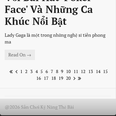
Face' Và Những Ca
Khúc Nổi Bật
Lady Gaga là một trong những nghệ sĩ tiên phong
ma
Read On →
1
2
3
4
5
6
7
8
9
10
11
12
13
14
15
16
17
18
19
20
@2026 Sân Chơi Kỹ Năng Thẻ Bài