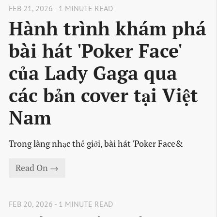
FEB 21, 2026 - 1 MINUTE READ
Hành trình khám phá
bài hát 'Poker Face'
của Lady Gaga qua
các bản cover tại Việt
Nam
Trong làng nhạc thế giới, bài hát 'Poker Face&
Read On →
FEB 20, 2026 - 1 MINUTE READ